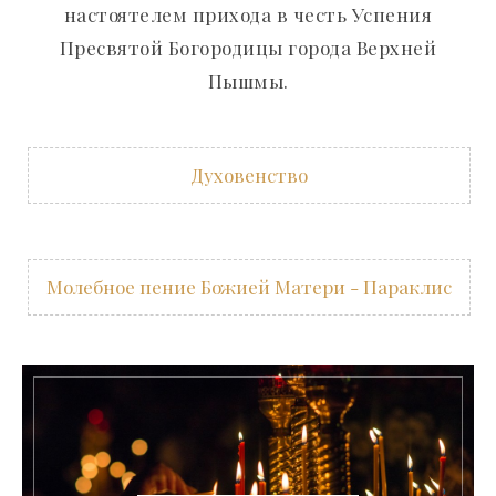
настоятелем прихода в честь Успения
Пресвятой Богородицы города Верхней
Пышмы.
Духовенство
Молебное пение Божией Матери - Параклис