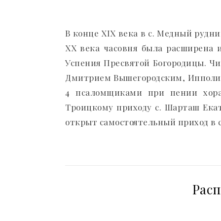
В конце XIX века в с. Медный рудн
XX века часовня была расширена и
Успения Пресвятой Богородицы. Ч
Дмитрием Вышегородским, Ипполи
4 псаломщиками при пении хора
Троицкому приходу с. Шарташ Екате
открыт самостоятельный приход в 
Рас