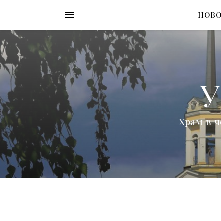
НОВ
У
Храм в ч