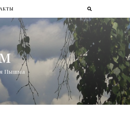
АКТЫ
ам
няя Пышма