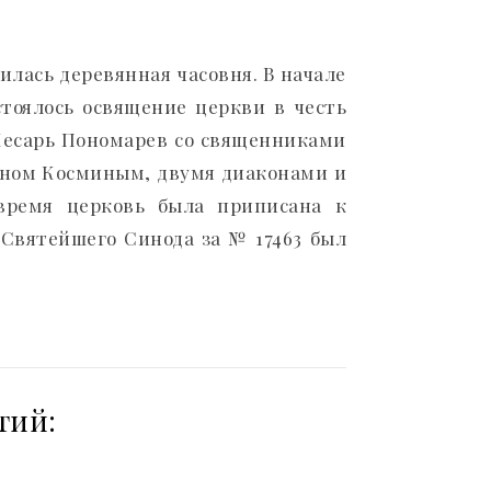
илась деревянная часовня. В начале
стоялось освящение церкви в честь
Кесарь Пономарев со священниками
ном Косминым, двумя диаконами и
время церковь была приписана к
м Святейшего Синода за № 17463 был
тий: