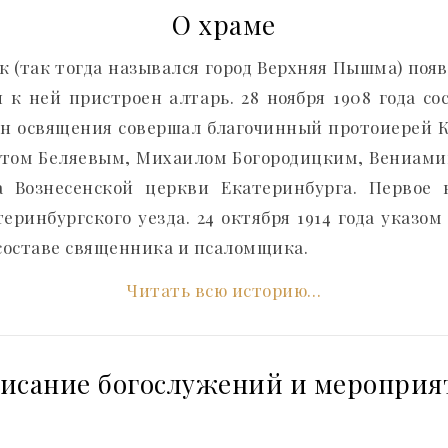
О храме
ик (так тогда назывался город Верхняя Пышма) появ
 к ней пристроен алтарь. 28 ноября 1908 года со
ин освящения совершал благочинный протоиерей 
том Беляевым, Михаилом Богородицким, Вениами
 Вознесенской церкви Екатеринбурга. Первое 
ринбургского уезда. 24 октября 1914 года указо
составе священника и псаломщика.
Читать всю историю…
писание богослужений и мероприя