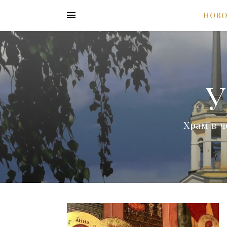
НОВ
У
Храм в ч