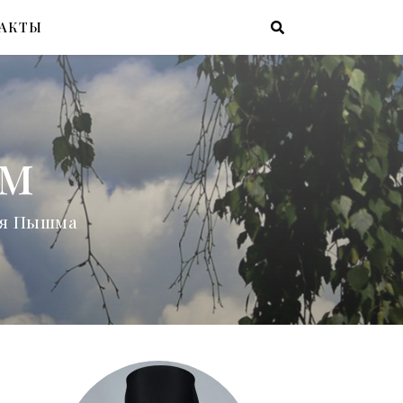
АКТЫ
ам
няя Пышма