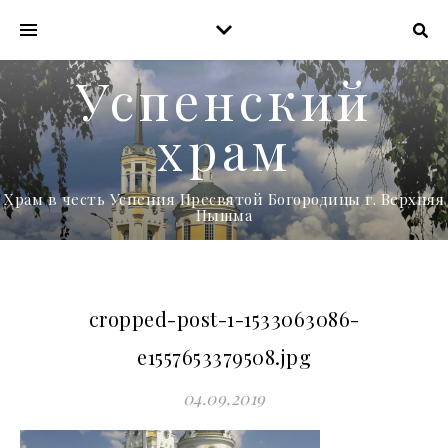
Успенский
храм
Храм в честь Успения Пресвятой Богородицы г. Верхняя
Пышма
cropped-post-1-1533063086-
e1557653379508.jpg
04.09.2019