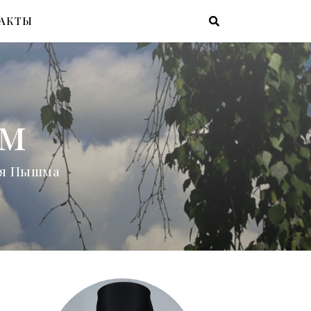
АКТЫ
ам
няя Пышма