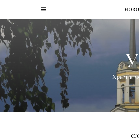
НОВ
У
Храм в ч
cr