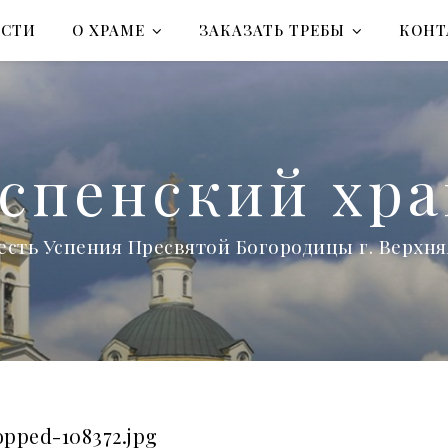
ОСТИ
О ХРАМЕ
ЗАКАЗАТЬ ТРЕБЫ
КОНТ
спенский хр
есть Успения Пресвятой Богородицы г. Верх
opped-108372.jpg