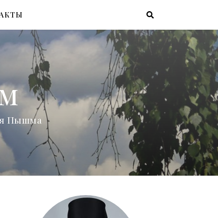
АКТЫ
ам
няя Пышма