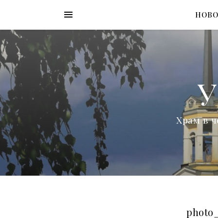
НОВ
У
Храм в ч
photo_