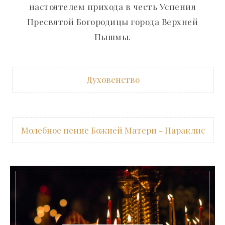
настоятелем прихода в честь Успения
Пресвятой Богородицы города Верхней
Пышмы.
Духовенство
Молебное пение Божией Матери - Параклис