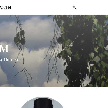
АКТЫ
ам
няя Пышма