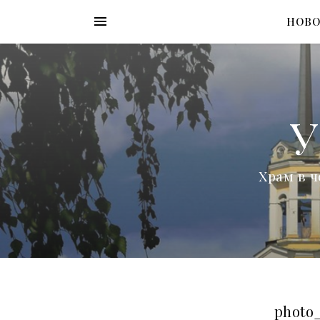
НОВ
У
Храм в ч
photo_