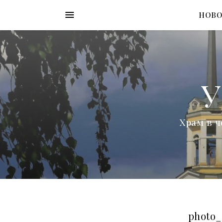
НОВ
У
Храм в ч
photo_