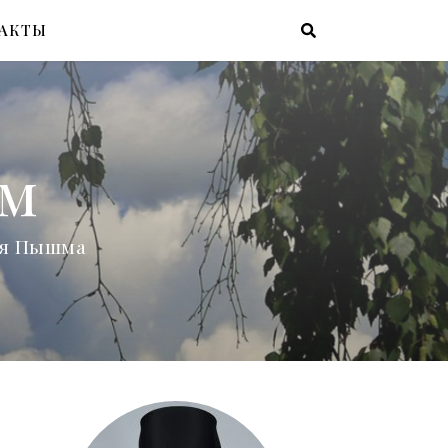
АКТЫ
ам
няя Пышма