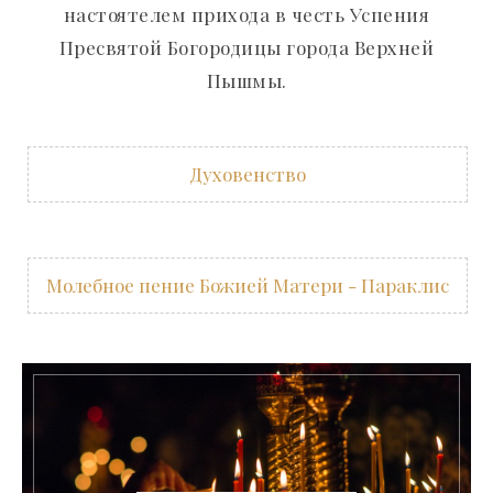
настоятелем прихода в честь Успения
Пресвятой Богородицы города Верхней
Пышмы.
Духовенство
Молебное пение Божией Матери - Параклис