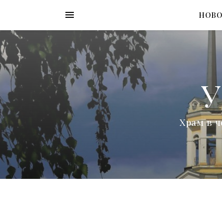
НОВ
У
Храм в ч