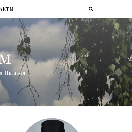
АКТЫ
ам
няя Пышма