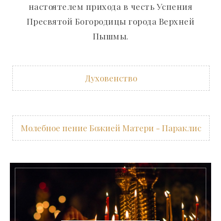
настоятелем прихода в честь Успения
Пресвятой Богородицы города Верхней
Пышмы.
Духовенство
Молебное пение Божией Матери - Параклис