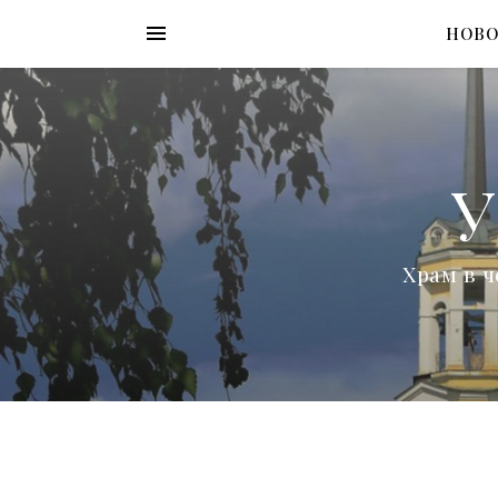
НОВ
У
Храм в ч