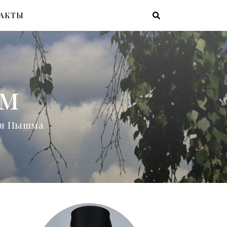
АКТЫ
ам
няя Пышма