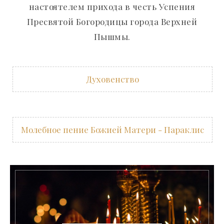
настоятелем прихода в честь Успения
Пресвятой Богородицы города Верхней
Пышмы.
Духовенство
Молебное пение Божией Матери - Параклис