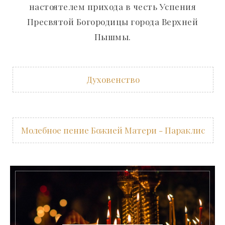
настоятелем прихода в честь Успения
Пресвятой Богородицы города Верхней
Пышмы.
Духовенство
Молебное пение Божией Матери - Параклис