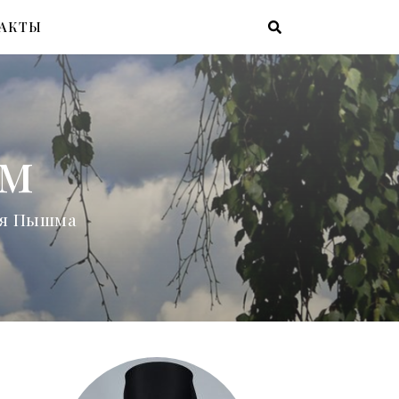
АКТЫ
ам
няя Пышма