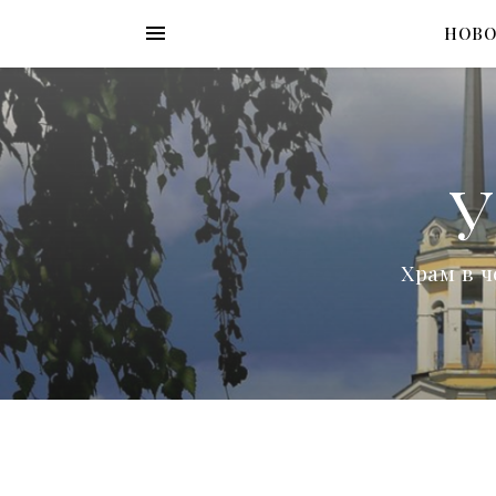
НОВ
У
Храм в ч