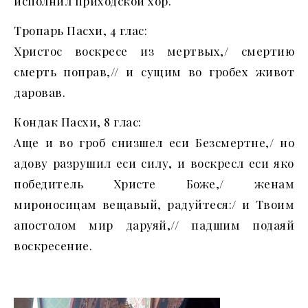
исполнил приходской хор.
Тропарь Пасхи, 4 глас:
Христос воскресе из мертвых,/ смертию
смерть поправ,// и сущим во гробех живот
даровав.
Кондак Пасхи, 8 глас:
Аще и во гроб снизшел еси Безсмертне,/ но
адову разрушил еси силу, и воскресл еси яко
победитель Христе Боже,/ женам
мироносицам вещавый, радуйтеся:/ и Твоим
апостолом мир даруяй,// падшим подаяй
воскресение.