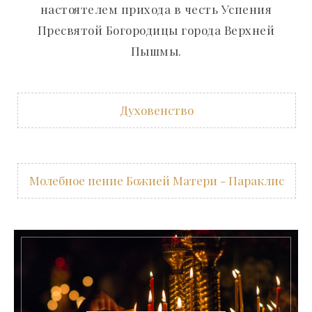
настоятелем прихода в честь Успения
Пресвятой Богородицы города Верхней
Пышмы.
Духовенство
Молебное пение Божией Матери - Параклис