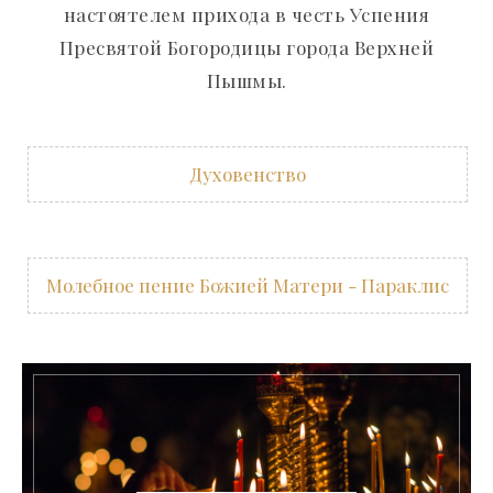
настоятелем прихода в честь Успения
Пресвятой Богородицы города Верхней
Пышмы.
Духовенство
Молебное пение Божией Матери - Параклис