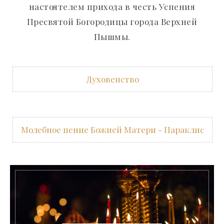
настоятелем прихода в честь Успения
Пресвятой Богородицы города Верхней
Пышмы.
Духовенство
Молебное пение Божией Матери - Параклис