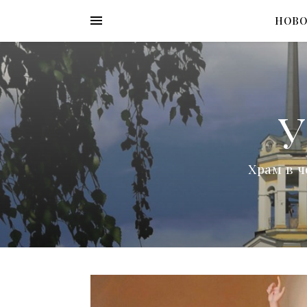
НОВ
У
Храм в ч