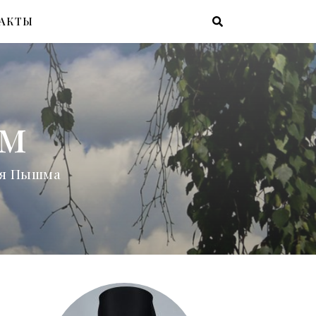
АКТЫ
ам
няя Пышма