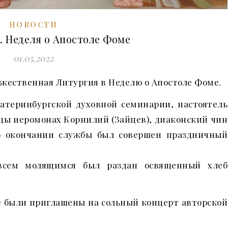
НОВОСТИ
 Неделя о Апостоле Фоме
01.05.2022
ожественная Литургия в Неделю о Апостоле Фоме.
катеринбургской духовной семинарии, настоятель
цы иеромонах Корнилий (Зайцев), диаконский чин
о окончании службы был совершен праздничный
 всем молящимся был раздан освященный хлеб
е были приглашены на сольный концерт авторской