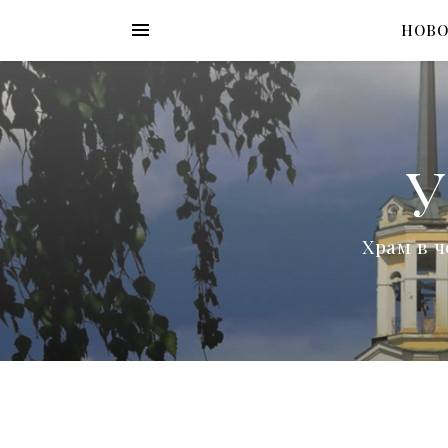
НОВ
У
Храм в ч