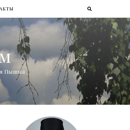
АКТЫ
ам
няя Пышма