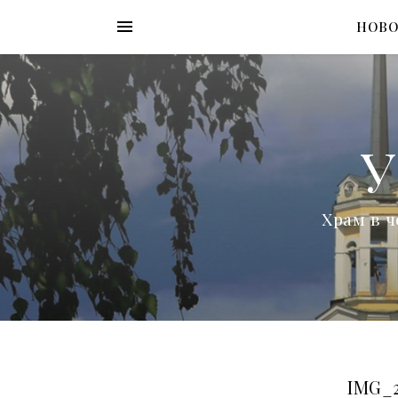
НОВ
У
Храм в ч
IMG_2