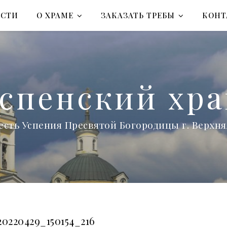
ОСТИ
О ХРАМЕ
ЗАКАЗАТЬ ТРЕБЫ
КОНТ
спенский хр
есть Успения Пресвятой Богородицы г. Верх
0220429_150154_216