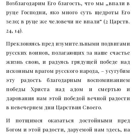
Возблагодарим Его благость, что мы „впали в
руце Господни, яко много суть щедроты Его
зело; в руце же человечи не впали“ (2 Царств.
24, 14).
Преклоняясь пред изумительными подвигами
русских воинов, полагающих за наше счастье
жизнь свою, и радуясь грядущей победе над
исконным врагом русского народа, – усугубим
эту радость благодарным воспоминанием
победы Христа над адом и смертью и
дарования нам этой победой вечной радости
в невечернем дни Царствия Своего.
И потщимся оказаться достойными пред
Богом и этой радости, даруемой нам здесь, на