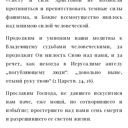
противиться и препятствовать темные силы
фашизма, и Божие всемогущество явилось
над мнимою силой человеческой.
Продолжим и умножим наши молитвы к
Владеющему судьбами человеческими, да
продолжит Он милость Свою над нами, и да
речет, как некогда в Иерусалиме ангелу
„погубляющему люди“: „довольно ныне,
отыми́ руку твою“ (2 Царств. 24, 16).
Прославим Господа, не давшего искуситися
нам паче, еже мощи́, но сотворившего и
избы́тие; простершего над нами сень смерти
и разрешившего ее светом жизни.