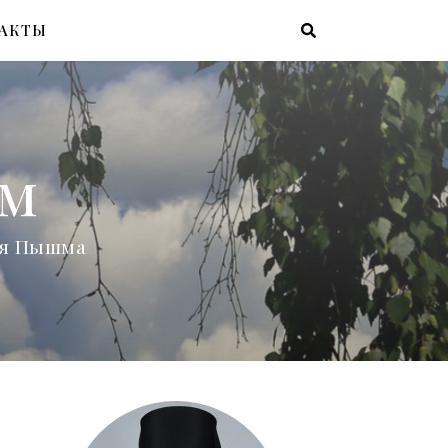
АКТЫ
ам
няя Пышма