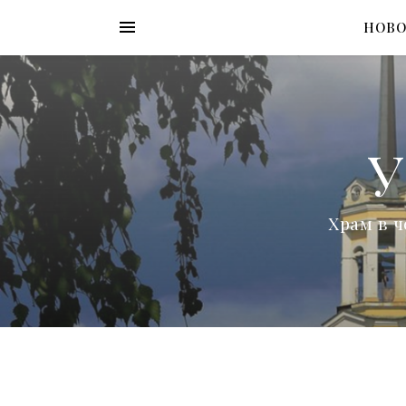
НОВ
У
Храм в ч