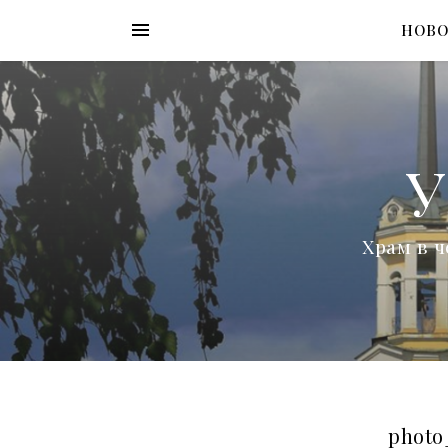
НОВ
У
Храм в ч
photo