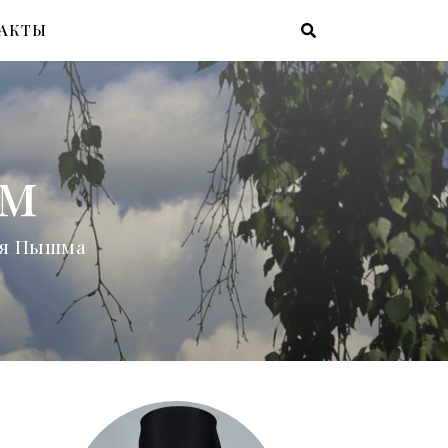
АКТЫ
ам
няя Пышма