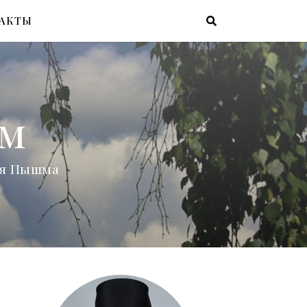
АКТЫ
ам
няя Пышма