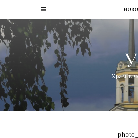
НОВ
У
Храм в ч
photo_