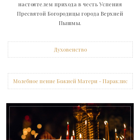
настоятелем прихода в честь Успения
Пресвятой Богородицы города Верхней
Пышмы.
Духовенство
Молебное пение Божией Матери - Параклис