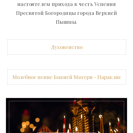
настоятелем прихода в честь Успения
Пресвятой Богородицы города Верхней
Пышмы.
Духовенство
Молебное пение Божией Матери - Параклис