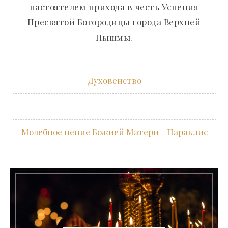
настоятелем прихода в честь Успения
Пресвятой Богородицы города Верхней
Пышмы.
Духовенство
Молебное пение Божией Матери - Параклис